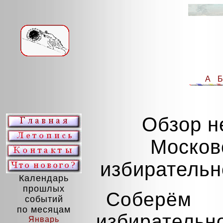
А
Обзор н
Москов
избирательн
Календарь
прошлых
Собер
событий
по месяцам
избирате
Январь