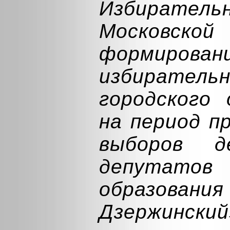
Избирате
Московс
формиров
избирате
городского 
на период п
выборов д
депутатов
образовани
Дзержинский