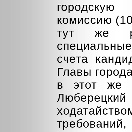
городску
комиссию (10
тут же р
специальн
счета канди
Главы города
в этот же 
Люберецкий
ходатайство
требовани