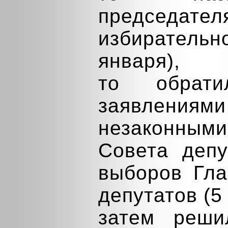
председ
избиратель
января),
то обрат
заявлени
незаконным
Совета депу
выборов Гла
депутатов (5
затем реши