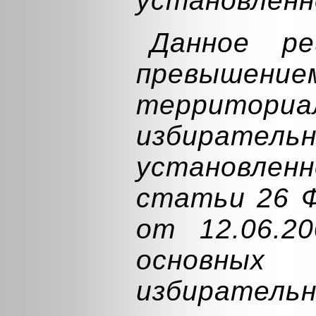
установленн
Данное р
превышен
территориа
избирате
установл
статьи 26 Ф
от 12.06.
основн
избирательн