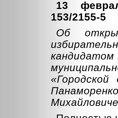
13 февра
153/2155-5
Об откры
избират
кандидатом 
муниципаль
«Городской 
Панамор
Михайлович