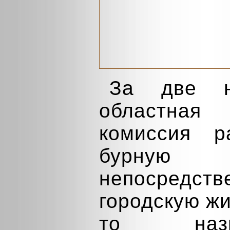
За две н
областна
комиссия р
бурную 
непосредст
городскую жи
то назн