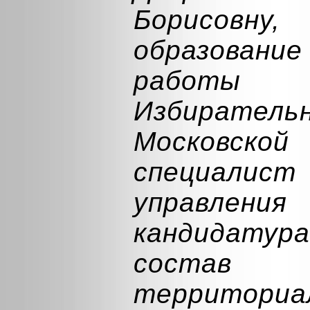
Борисовн
образован
работы 
Избирате
Московской
специалист
управле
кандидату
состав
территориа