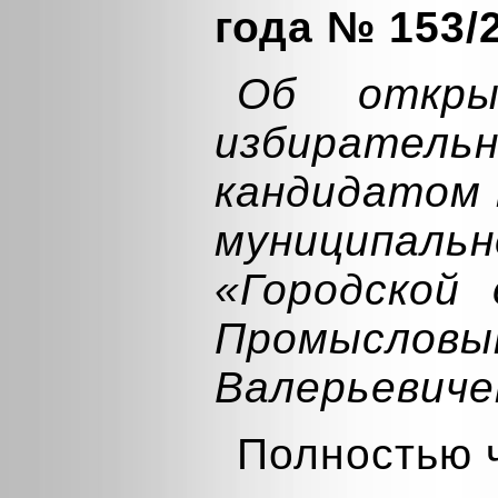
года № 153/
Об откры
избират
кандидатом 
муниципаль
«Городской 
Промысл
Валерьевич
Полностью 