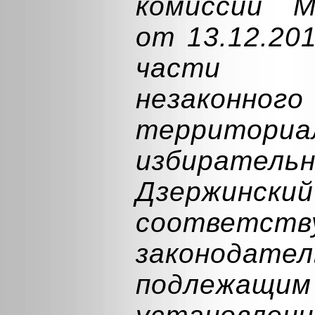
комиссии М
от 13.12.20
части 
незаконн
территориа
избирательн
Дзержинс
соответст
законо
подлежа