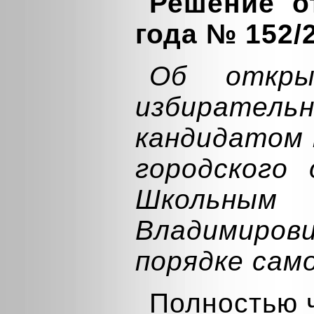
Решение о
года № 152/
Об откры
избират
кандидатом 
городского 
Школьн
Владимиров
порядке сам
Полностью 