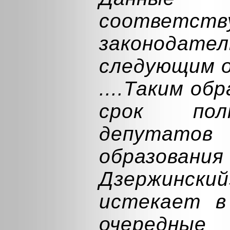
соответств
законод
следующим о
....Таким об
срок пол
депутатов
образовани
Дзержинс
истекает в
очередны