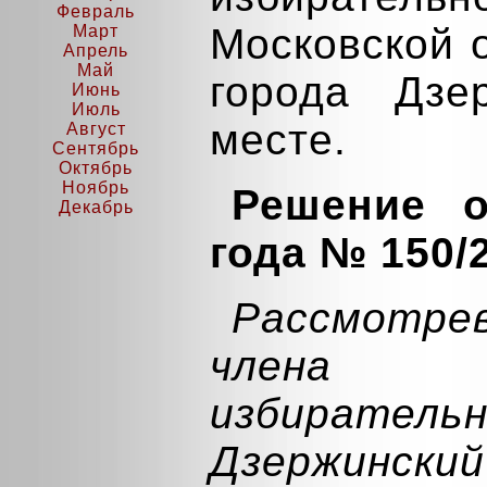
Февраль
Московской 
Март
Апрель
Май
города Дзе
Июнь
Июль
месте.
Август
Сентябрь
Октябрь
Ноябрь
Решение о
Декабрь
года № 150/
Рассмотре
члена те
избирательн
Дзержински