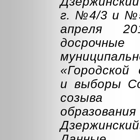
Дзержинский
г. №4/3 и №
апреля 20
досрочны
муниципаль
«Городской 
и выборы С
созыва м
образовани
Дзержинский
Данные