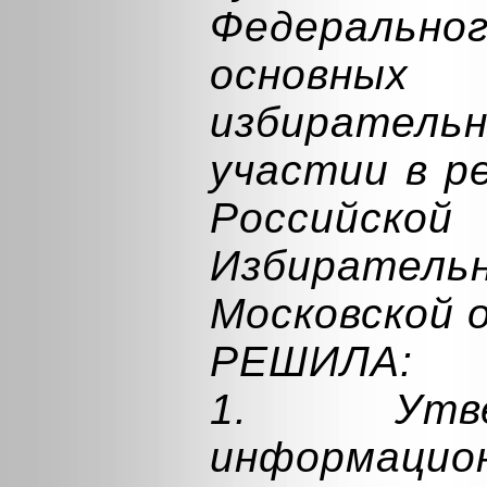
Федераль
основн
избирательн
участии в р
Российск
Избирате
Московской 
РЕШИЛА:
1. Утв
информаци