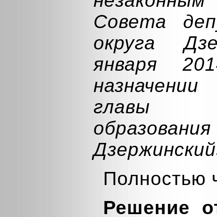
незаконным
Совета деп
округа Дз
января 2
назначении
главы м
образовани
Дзержинский
Полностью 
Решение о