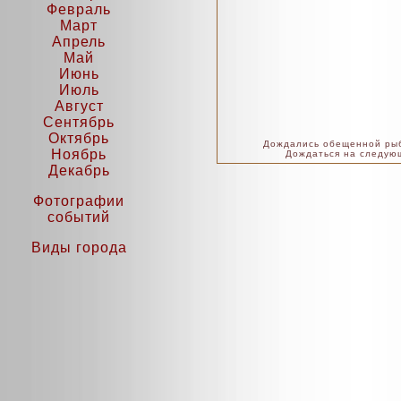
Февраль
Март
Апрель
Май
Июнь
Июль
Август
Сентябрь
Октябрь
Дождались обещенной рыб
Ноябрь
Дождаться на следующ
Декабрь
Фотографии
событий
Виды города