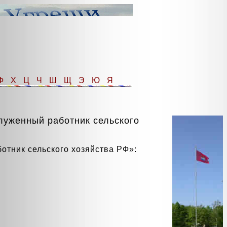
Ф
Х
Ц
Ч
Ш
Щ
Э
Ю
Я
уженный работник сельского
тник сельского хозяйства РФ»: