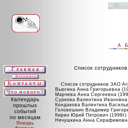
А
Список сотруднико
Список сотрудников ЗАО А
Вьюгина Анна Григорьевна (19
Марчева Анна Сергеевна (199
Календарь
Суркова Валентина Ивановна (
Кондакова Валентина Васильев
прошлых
Головешкин Владимир Григорье
событий
Кирин Юрий Петрович (1998г) 
по месяцам
Нечушкина Анна Серафимовна
Январь