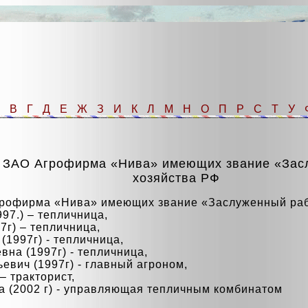
Б
В
Г
Д
Е
Ж
З
И
К
Л
М
Н
О
П
Р
С
Т
У
в ЗАО Агрофирма «Нива» имеющих звание «Засл
хозяйства РФ
грофирма «Нива» имеющих звание «Заслуженный рабо
97.) – тепличница,
7г) – тепличница,
1997г) - тепличница,
на (1997г) - тепличница,
вич (1997г) - главный агроном,
– тракторист,
 (2002 г) - управляющая тепличным комбинатом