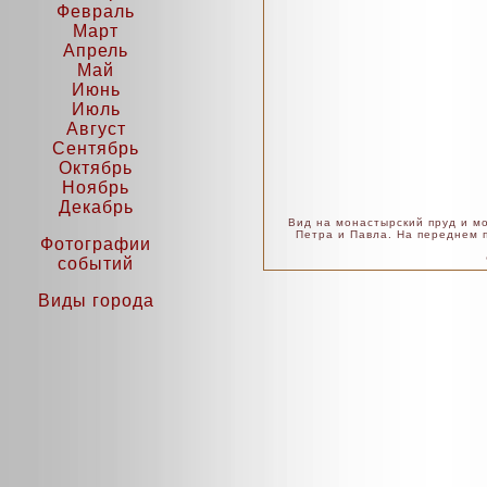
Февраль
Март
Апрель
Май
Июнь
Июль
Август
Сентябрь
Октябрь
Ноябрь
Декабрь
Вид на монастырский пруд и мо
Петра и Павла. На переднем
Фотографии
событий
Виды города