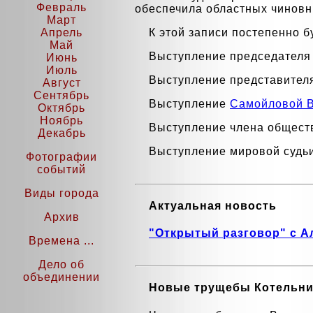
Февраль
обеспечила областных чиновн
Март
К этой записи постепенно 
Апрель
Май
Выступление председател
Июнь
Июль
Выступление представител
Август
Сентябрь
Выступление
Самойловой В.
Октябрь
Ноябрь
Выступление члена общест
Декабрь
Выступление мировой судьи
Фотографии
событий
Виды города
Актуальная новость
Архив
"Открытый разговор" с 
Времена ...
Дело об
объединении
Новые трущебы Котельни