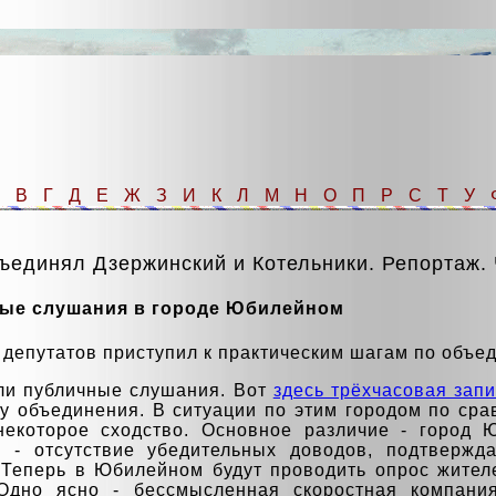
Б
В
Г
Д
Е
Ж
З
И
К
Л
М
Н
О
П
Р
С
Т
У
ъединял Дзержинский и Котельники. Репортаж. Ча
ные слушания в городе Юбилейном
депутатов приступил к практическим шагам по объе
ли публичные слушания. Вот
здесь трёхчасовая зап
у объединения. В ситуации по этим городом по ср
некоторое сходство. Основное различие - город 
о - отсутствие убедительных доводов, подтверж
 Теперь в Юбилейном будут проводить опрос жител
 Одно ясно - бессмысленная скоростная компани