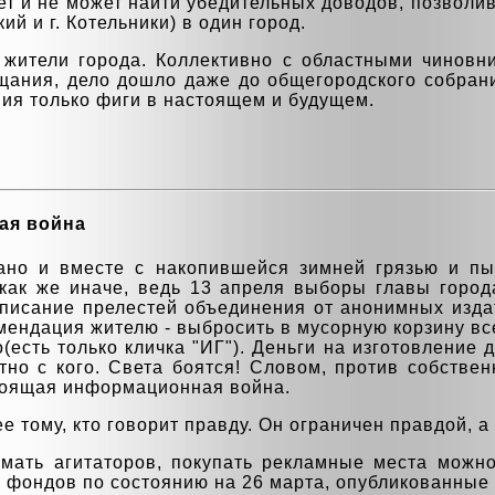
т и не может найти убедительных доводов, позволи
ий и г. Котельники) в один город.
 жители города. Коллективно с областными чиновни
щания, дело дошло даже до общегородского собрани
ия только фиги в настоящем и будущем.
ая война
рано и вместе с накопившейся зимней грязью и п
А как же иначе, ведь 13 апреля выборы главы гор
описание прелестей объединения от анонимных издат
мендация жителю - выбросить в мусорную корзину вс
го(есть только кличка "ИГ"). Деньги на изготовление
стно с кого. Света боятся! Словом, против собств
тоящая информационная война.
е тому, кто говорит правду. Он ограничен правдой, а
имать агитаторов, покупать рекламные места можн
фондов по состоянию на 26 марта, опубликованные