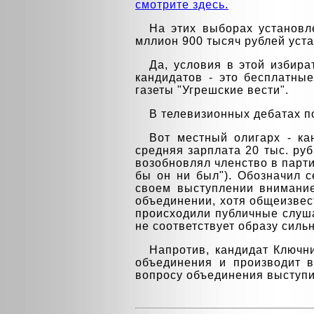
смотрите здесь.
На этих выборах установл
мллион 900 тысяч рублей уст
Да, условия в этой избир
кандидатов - это бесплатны
газеты "Угрешские вести".
В телевизионных дебатах по
Вот местный олигарх - ка
средняя зарплата 20 тыс. руб.
возобновлял членство в парти
бы он ни был"). Обозначил с
своем выступлении внимание
объединении, хотя общеизвест
происходили публичные слуша
не соответствует образу силь
Напротив, кандидат Ключн
объединения и производит в
вопросу объединения выступи