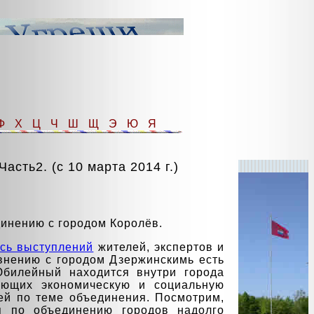
Ф
Х
Ц
Ч
Ш
Щ
Э
Ю
Я
сть2. (с 10 марта 2014 г.)
динению с городом Королёв.
ись выступлений
жителей, экспертов и
авнению с городом Дзержинскимь есть
Юбилейный находится внутри города
дающих экономическую и социальную
ей по теме объединения. Посмотрим,
я по объединению городов надолго