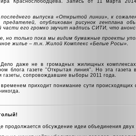
ира Красноcлободцева. Запись от 11 марта 201
 последнего выпуска «Открытой линии», к сожале
 предателей, опубликован рисунок генплана объ
й части его громко звучит надпись СИТИ, что анон
ое, но только пока мы видим бумажные проекты упо
ное жилье – т.н. Жилой Комплекс «Белые Росы».
 Дело даже не в громадных жилищных комплексах,
ром блога газете "Открытая линия". Но эта газета
и газеты, сопровождавшие выборы 2011 года.
 временем приходит понимание сути происходящих 
никогда.
 голый!
де продолжается обсуждение идеи объединения двух 