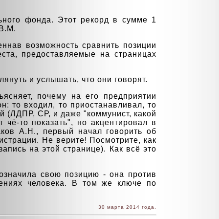
ьного фонда. Этот рекорд в сумме 1
В.М.
еннав возможность сравнить позиции
еста, предоставляемые на страницах
януть и услышать, что они говорят.
ъясняет, почему на его предприятии
он: то входил, то приостанавливал, то
й (ЛДПР, СР, и даже "коммунист, какой
т чё-то показать", но акцентировал в
ков А.Н., первый начал говорить об
истрации. Не верите! Посмотрите, как
пись на этой странице). Как всё это
означила свою позицию - она против
ениях человека. В том же ключе по
30 марта 2014 года.