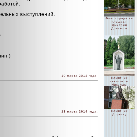
работой.
дельных выступлений.
Флаг города на
площади
Дмитрия
Донского
)
мин.)
10 марта 2014 года.
Памятник
святителю
Николаю
Памятник
13 марта 2014 года.
Доркину