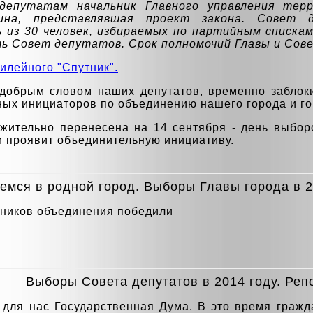
 депутатам начальник Главного управления тер
ина, представлявшая проект закона. Совет д
 из 30 человек, избираемых по партийным спискам
ь Совет депутатов. Срок полномочий Главы и Сове
илейного "Спутник".
добрым словом наших депутатов, временно заблок
ных инициаторов по объединению нашего города и го
ительно перенесена на 14 сентября - день выборо
и проявит объединительную инициативу.
мся в родной город. Выборы Главы города в 2
ников объединения победили
Выборы Совета депутатов в 2014 году. Реп
 для нас Государственная Дума. В это время граж