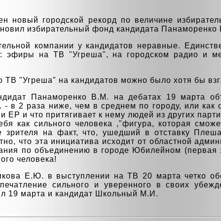
ен новый городской рекорд по величине избирател
ановил избирательный фонд кандидата Панаморенко 
ательной компании у кандидатов неравные. Единств
е: эфиры на ТВ "Угреша", на городском радио и м
 ТВ "Угреша" на кандидатов можно было хотя бы взгл
ндидат Панаморенко В.М. на дебатах 19 марта об
 - в 2 раза ниже, чем в среднем по городу, или как 
и ЕР и что притягивает к нему людей из других парти
ебя как сильного человека ,"фигура, которая сможе
 зрителя на факт, что, ушедший в отставку Плеша
но, что эта инициатива исходит от областной админ
ния по объединению в городе Юбилейном (первая за
ного человека!
икова Е.Ю. в выступлении на ТВ 20 марта четко об
печатление сильного и уверенного в своих убежд
л 19 марта и кандидат Школьный М.И.