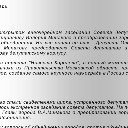
ись
открытом внеочередном заседании Совета депут
ициативу Валерия Минакова о преобразовании горо
объединения. Но все пошло не так... Депутат Ол
у Минакову, председателю Совета депутатов и
кому депутатскому корпусу.
в портала "Новости Королева", в данный момент
овники из Правительства Московской области, п
ог, создание самого крупного наукограда в России с
й раз стали свидетелями цирка, устроенного депут
ялось экстренное заседание совета депутатов. На п
 Главы города В.А.Минакова о преобразовании горо
объединения.
у вопросу об объединении городов, против объедин