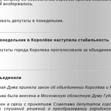
4 воздержались.
овать депутаты в понедельник.
онедельник в Королёве наступила стабильность
епутаты города Королева проголосовали за объедине
бъединили
ая Дума приняла закон об объединении Королёва и
ва была внесена в Московскую областную Думу Гу
ен в связи с принятием Советами депутатов горо
х слушаний решений о преобразовании городско