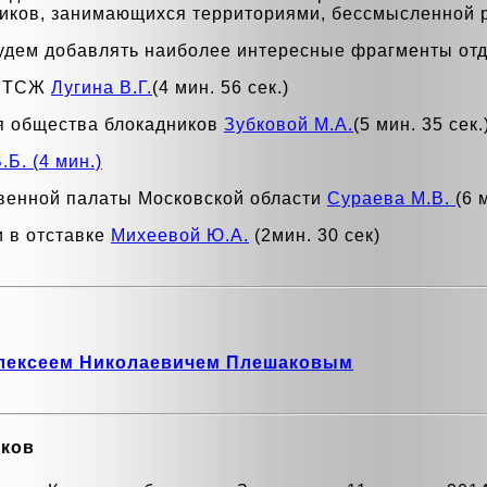
иков, занимающихся территориями, бессмысленной 
будем добавлять наиболее интересные фрагменты от
я ТСЖ
Лугина В.Г.
(4 мин. 56 сек.)
я общества блокадников
Зубковой М.А.
(5 мин. 35 сек.
Б. (4 мин.)
венной палаты Московской области
Сураева М.В.
(6 
 в отставке
Михеевой Ю.А.
(2мин. 30 сек)
Алексеем Николаевичем Плешаковым
ков