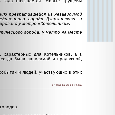
4 года называется "Новые трущебы
нию превратившейся из независимой
единенного города Дзержинского и
сировано у метро «Котельники».
тического города, у метро на месте
 характерных для Котельников, а в
 всегда была зависимой и продажной,
событий и людей, участвующих в этих
17 марта 2014 года.
городов.